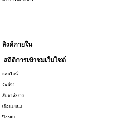
ลิงค์ภายใน
สถิติการเข้าชมเว็บไซต์
ออนไลน์
1
วันนี้
92
สัปดาห์
3756
เดือน
14813
ปี
22401