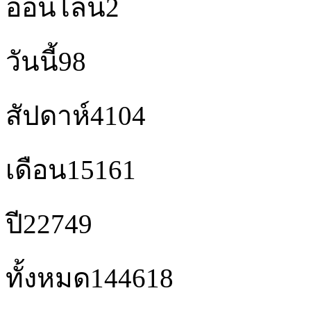
ออนไลน์
2
วันนี้
98
สัปดาห์
4104
เดือน
15161
ปี
22749
ทั้งหมด
144618