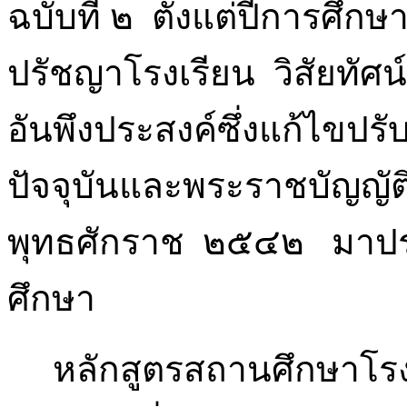
ฉบับที่ ๒ ตั้งแต่ปีกา
ปรัชญาโรงเรียน วิสัยทัศ
อันพึงประสงค์ซึ่งแก้ไขปร
ปัจจุบันและพระราชบัญญัต
พุทธศักราช ๒๕๔๒ มาปร
ศึกษา
หลักสูตรสถานศึกษาโรงเ